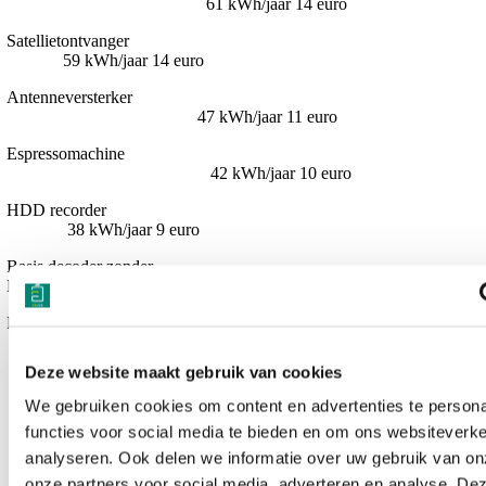
61 kWh/jaar 14 euro
Satellietontvanger
59 kWh/jaar 14 euro
Antenneversterker
47 kWh/jaar 11 euro
Espressomachine
42 kWh/jaar 10 euro
HDD recorder
38 kWh/jaar 9 euro
Basis decoder zonder
HDD 33 kWh/jaar 8 euro
DVD recorder
33 kWh/jaar 8 euro
Deze website maakt gebruik van cookies
We gebruiken cookies om content en advertenties te persona
Premie met
Premie
eindfactuur
functies voor social media te bieden en om ons websiteverke
(eindfactuur
Premie met
in 2021
Premie m
analyseren. Ook delen we informatie over uw gebruik van on
Warmtepomp
01.07.2020
eindfactuur
voor klant
eindfact
onze partners voor social media, adverteren en analyse. De