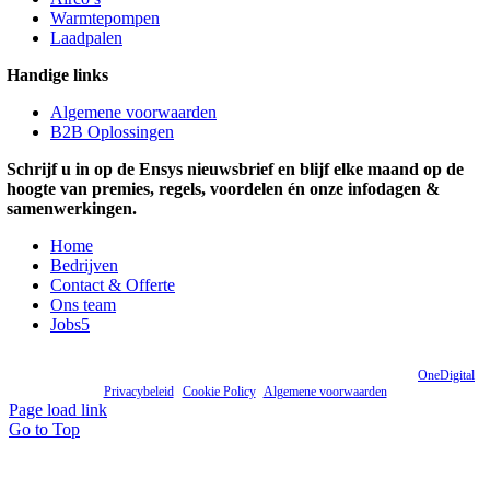
Warmtepompen
Laadpalen
Handige links
Algemene voorwaarden
B2B Oplossingen
Schrijf u in op de Ensys nieuwsbrief en blijf elke maand op de
hoogte van premies, regels, voordelen én onze infodagen &
samenwerkingen.
Home
Bedrijven
Contact & Offerte
Ons team
Jobs
5
© Copyright 2012 - document.write(new Date().getFullYear()); | Website door
OneDigital
|
Privacybeleid
|
Cookie Policy
|
Algemene voorwaarden
Page load link
Go to Top