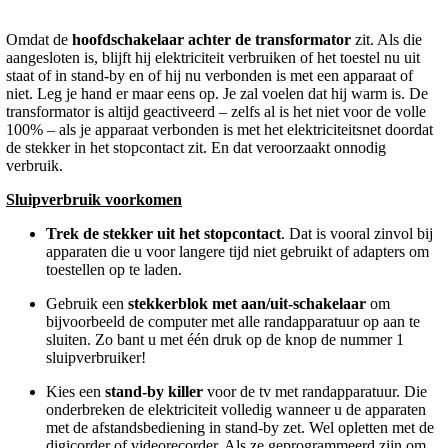
Omdat de
hoofdschakelaar achter de transformator
zit. Als die
aangesloten is, blijft hij elektriciteit verbruiken of het toestel nu uit
staat of in stand-by en of hij nu verbonden is met een apparaat of
niet. Leg je hand er maar eens op. Je zal voelen dat hij warm is. De
transformator is altijd geactiveerd – zelfs al is het niet voor de volle
100% – als je apparaat verbonden is met het elektriciteitsnet doordat
de stekker in het stopcontact zit. En dat veroorzaakt onnodig
verbruik.
Sluipverbruik voorkomen
Trek de stekker uit het stopcontact
. Dat is vooral zinvol bij
apparaten die u voor langere tijd niet gebruikt of adapters om
toestellen op te laden.
Gebruik een
stekkerblok met aan/uit-schakelaar
om
bijvoorbeeld de computer met alle randapparatuur op aan te
sluiten. Zo bant u met één druk op de knop de nummer 1
sluipverbruiker!
Kies een
stand-by killer
voor de tv met randapparatuur. Die
onderbreken de elektriciteit volledig wanneer u de apparaten
met de afstandsbediening in stand-by zet. Wel opletten met de
digicorder of videorecorder. Als ze geprogrammeerd zijn om