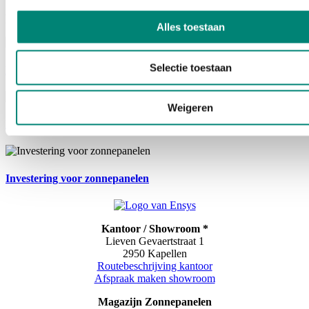
Related Posts
Alles toestaan
Selectie toestaan
Mijn VerbouwPremie: zo haal je méér uit je renovatie
Weigeren
Ensys neemt Thinkzero over
Investering voor zonnepanelen
Kantoor / Showroom *
Lieven Gevaertstraat 1
2950 Kapellen
Routebeschrijving kantoor
Afspraak maken showroom
Magazijn
Zonnepanelen