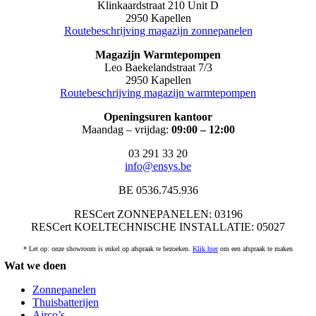
Klinkaardstraat 210 Unit D
2950 Kapellen
Routebeschrijving magazijn zonnepanelen
Magazijn Warmtepompen
Leo Baekelandstraat 7/3
2950 Kapellen
Routebeschrijving magazijn warmtepompen
Openingsuren kantoor
Maandag – vrijdag:
09:00 – 12:00
03 291 33 20
info@ensys.be
BE 0536.745.936
RESCert ZONNEPANELEN: 03196
RESCert KOELTECHNISCHE INSTALLATIE: 05027
* Let op: onze showroom is enkel op afspraak te bezoeken.
Klik hier
om een afspraak te maken
Wat we doen
Zonnepanelen
Thuisbatterijen
Airco’s